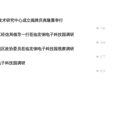
技术研究中心成立揭牌庆典隆重举行
넶
746
区经信局领导一行莅临宏俐电子科技园调研
넶
444
领区政协委员莅临宏俐电子科技园视察调研
넶
677
电子科技园调研
넶
619